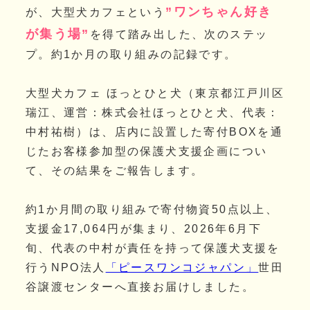
”ワンちゃん好き
が、大型犬カフェという
が集う場”
を得て踏み出した、次のステッ
プ。約1か月の取り組みの記録です。
大型犬カフェ ほっとひと犬（東京都江戸川区
瑞江、運営：株式会社ほっとひと犬、代表：
中村祐樹）は、店内に設置した寄付BOXを通
じたお客様参加型の保護犬支援企画につい
て、その結果をご報告します。
約1か月間の取り組みで寄付物資50点以上、
支援金17,064円が集まり、2026年6月下
旬、代表の中村が責任を持って保護犬支援を
行うNPO法人
「ピースワンコジャパン」
世田
谷譲渡センターへ直接お届けしました。