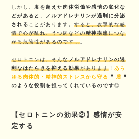
しかし、
度を超えた肉体労働や感情の変化な
どがあると
、
ノルアドレナリンが過剰に分泌
される
ことがあります。
すると、攻撃的な感
情で心が乱れ、うつ病などの
精神疾患
につな
がる危険性があるのです…
。
セロトニンは、そんな
ノルアドレナリンの過
剰なはたらきを抑える効果
があります
！
あら
ゆる肉体的・精神的ストレスから守る
❝
盾
❞
のような役割を担ってくれているのです
◎
【セロトニンの効果②】感情が安
定する