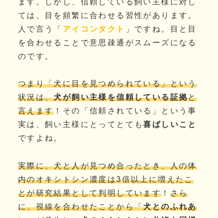
ます。しかし、信頼している飼い主様に対し
ては、目を頻繁に合わせる習性があります。
人で言う「
アイコンタクト
」ですね。目と目
を合わせることで意思疎通がスムーズになる
のです。
つまり「犬に目を見つめられている」という
状況は、
犬が飼い主様を信頼している証拠
と
言えます
！その「信頼されている」という事
実は、飼い主様にとってとても
喜ばしいこと
ですよね。
実際に、犬と人が見つめ合ったとき、人の体
内のオキシトシン濃度は3倍以上に増えたこ
とが研究結果として判明しています
！
さら
に、視線を合わせたことから「
犬とのふれあ