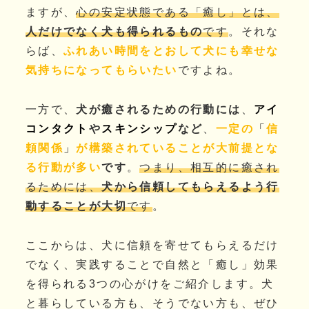
ますが、
心の安定状態である「癒し」とは、
人だけでなく犬も得られるもの
です
。それな
らば、
ふれあい時間をとおして犬にも幸せな
気持ちになってもらいたい
ですよね。
一方で、
犬が癒されるための行動には
、
アイ
コンタクト
や
スキンシップ
など
、
一定の
「
信
頼関係
」
が構築されていることが大前提とな
る行動が多い
です
。
つまり、相互的に癒され
るためには、
犬から信頼してもらえるよう行
動することが大切
です
。
ここからは、犬に信頼を寄せてもらえるだけ
でなく、実践することで自然と「癒し」効果
を得られる3つの心がけをご紹介します。犬
と暮らしている方も、そうでない方も、ぜひ