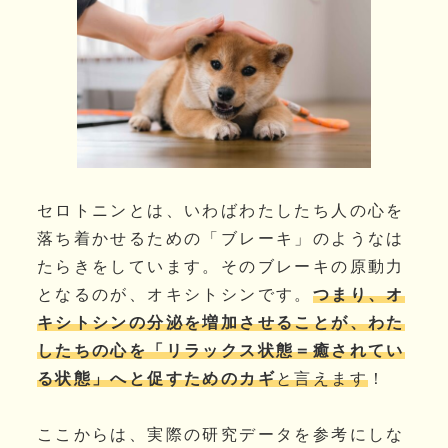
セロトニンとは、いわばわたしたち人の心を
落ち着かせるための「ブレーキ」のようなは
たらきをしています。そのブレーキの原動力
となるのが、オキシトシンです。
つまり、
オ
キシトシンの分泌を増加させることが
、
わた
したちの心を
「
リラックス状態＝癒されてい
る状態
」
へと促すためのカギ
と言えます
！
ここからは、実際の研究データを参考にしな