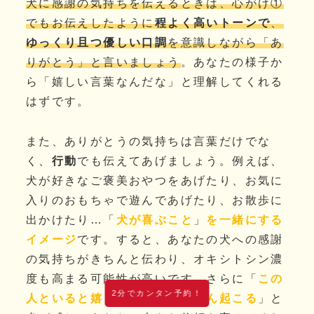
犬に感謝の気持ちを伝えるときは、心がけ①
でもお伝えしたように
程よく高いトーンで
、
ゆっくり且つ優しい口調
を意識しながら「あ
りがとう」と言いましょう
。あなたの様子か
ら「嬉しい言葉なんだな」と理解してくれる
はずです。
また、ありがとうの気持ちは言葉だけでな
く、
行動
でも伝えてあげましょう。例えば、
犬が好きなご褒美おやつをあげたり、お気に
入りのおもちゃで遊んであげたり、お散歩に
出かけたり…「
犬が喜ぶこと
」
を一緒にする
イメージ
です。すると、あなたの犬への感謝
の気持ちがきちんと伝わり、オキシトシン濃
度も高まる可能性が高いです。さらに「
この
2分でカンタン予約！
人といると嬉しいことがたくさん起こる
」と