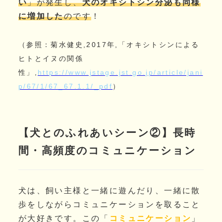
い
」が発生し、
犬のオキシトシン分泌も同様
に増加した
のです
！
（参照：菊水健史,2017年,「オキシトシンによる
ヒトとイヌの関係
性」,
https://www.jstage.jst.go.jp/article/jani
p/67/1/67_67.1.1/_pdf
）
【犬とのふれあいシーン②】長時
間・高頻度のコミュニケーション
犬は、飼い主様と一緒に遊んだり、一緒に散
歩をしながらコミュニケーションを取ること
が大好きです。この「
コミュニケーション
」