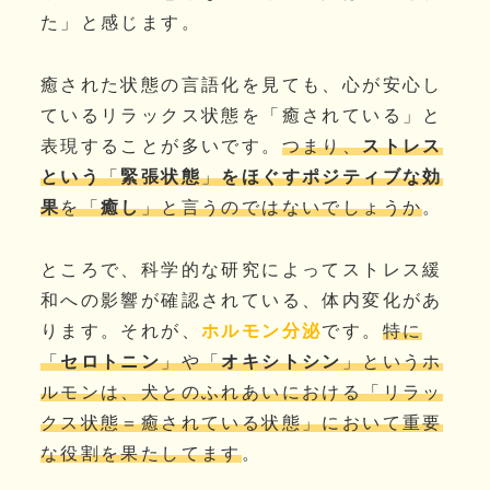
た」と感じます。
癒された状態の言語化を見ても、心が安心し
ているリラックス状態を「癒されている」と
表現することが多いです。
つまり、
ストレス
という
「
緊張状態
」
をほぐすポジティブな効
果
を「
癒し
」と言うのではないでしょうか
。
ところで、科学的な研究によってストレス緩
和への影響が確認されている、体内変化があ
ります。それが、
ホルモン分泌
です。
特に
「
セロトニン
」や「
オキシトシン
」というホ
ルモンは、犬とのふれあいにおける「リラッ
クス状態＝癒されている状態」において重要
な役割を果たしてます
。