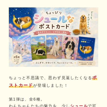
者
ポ
ちょっと不思議で、思わず見返したくなる
ストカード
が登場しました！
第1弾は、全6種。
わんちゃんたちの魅力を、少し
シュール
で可